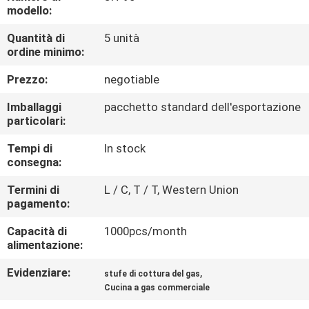
FABBRICA
modello:
Quantità di
5 unità
CONTROLLO
ordine minimo:
DI
Prezzo:
negotiable
QUALITÀ
Imballaggi
pacchetto standard dell'esportazione
particolari:
CONTATTICI
Tempi di
In stock
consegna:
NOTIZIE
Termini di
L / C, T / T, Western Union
pagamento:
CASI
Capacità di
1000pcs/month
alimentazione:
Evidenziare:
,
VR
stufe di cottura del gas
Cucina a gas commerciale