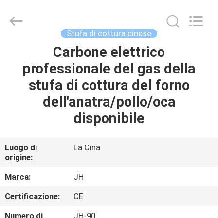
Guangzhou
IMO
Catering
equipments
limited.
Stufa di cottura cinese
All
Rights
Carbone elettrico
CASA
Reserved.
professionale del gas della
PRODOTTI
stufa di cottura del forno
dell'anatra/pollo/oca
VIDEO
disponibile
CIRCA
Luogo di
La Cina
origine:
NOI
Marca:
JH
GIRO
Certificazione:
CE
DELLA
Numero di
JH-90