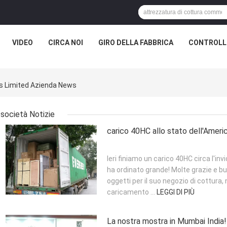
VIDEO
CIRCA NOI
GIRO DELLA FABBRICA
CONTROLLO
s Limited Azienda News
società Notizie
carico 40HC allo stato dell'Americ
Ieri finiamo un carico 40HC circa l'inv
ha ordinato grande! Molte grazie e buo
oggetti per il suo negozio di cottura,
caricamento ...
LEGGI DI PIÙ
La nostra mostra in Mumbai India!