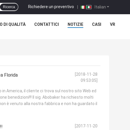
Richiedere un preventivo
|
Italian
Ricerca
 DI QUALITÀ
CONTATTICI
NOTIZIE
CASI
VR
[2018-11-28
a Florida
09:53:05]
io in America, il cliente ci trova sul nostro sito Web ed
ne benedizioni!!! Il sig. Abobaker ha richiesto molti
 non è venuto alla nostra fabbrica e non ha guardato il
[2017-11-20
!!