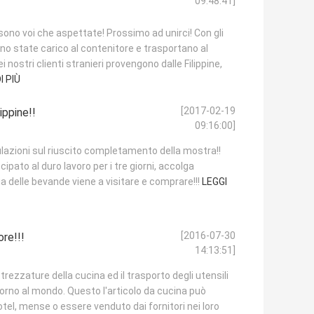
09:48:41]
 sono voi che aspettate! Prossimo ad unirci! Con gli
sono state carico al contenitore e trasportano al
 nostri clienti stranieri provengono dalle Filippine,
I PIÙ
[2017-02-19
ippine!!
09:16:00]
ulazioni sul riuscito completamento della mostra!!
ipato al duro lavoro per i tre giorni, accolga
ia delle bevande viene a visitare e comprare!!!
LEGGI
[2016-07-30
ore!!!
14:13:51]
rezzature della cucina ed il trasporto degli utensili
 intorno al mondo. Questo l'articolo da cucina può
 hotel, mense o essere venduto dai fornitori nei loro