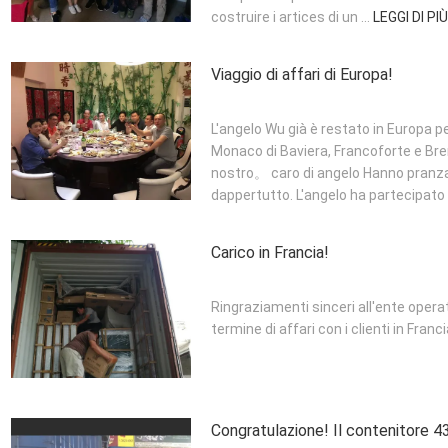
costruire i artices di un ...
LEGGI DI PIÙ
Viaggio di affari di Europa!
L'angelo Wu già è restato in Europa per
Monaco di Baviera, Francoforte e Br
nostro。 caro di angelo Hanno pranzat
dappertutto. L'angelo ha partecipato .
Carico in Francia!
Ringraziamenti sinceri all'ente operat
termine di affari con i clienti in Franc
Congratulazione! Il contenitore 43