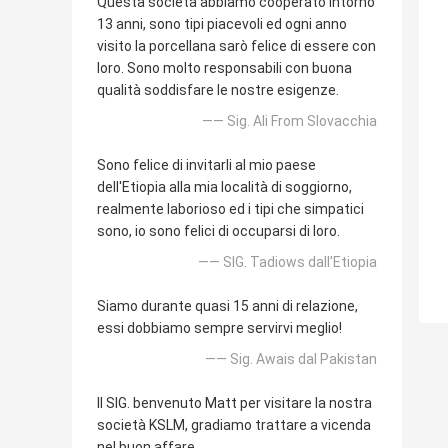
Questa società abbiamo cooperato intorno
13 anni, sono tipi piacevoli ed ogni anno
visito la porcellana sarò felice di essere con
loro. Sono molto responsabili con buona
qualità soddisfare le nostre esigenze.
—— Sig. Ali From Slovacchia
Sono felice di invitarli al mio paese
dell'Etiopia alla mia località di soggiorno,
realmente laborioso ed i tipi che simpatici
sono, io sono felici di occuparsi di loro.
—— SIG. Tadiows dall'Etiopia
Siamo durante quasi 15 anni di relazione,
essi dobbiamo sempre servirvi meglio!
—— Sig. Awais dal Pakistan
Il SIG. benvenuto Matt per visitare la nostra
società KSLM, gradiamo trattare a vicenda
nel buon affare