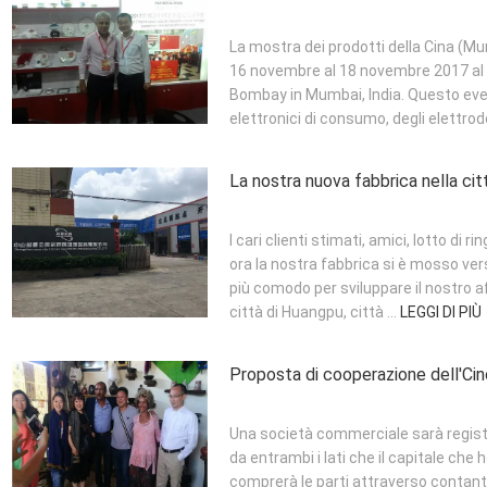
La mostra dei prodotti della Cina (Mum
16 novembre al 18 novembre 2017 al 
Bombay in Mumbai, India. Questo even
elettronici di consumo, degli elettrod
La nostra nuova fabbrica nella cit
I cari clienti stimati, amici, lotto di
ora la nostra fabbrica si è mosso ver
più comodo per sviluppare il nostro aff
città di Huangpu, città ...
LEGGI DI PIÙ
Proposta di cooperazione dell'Cin
Una società commerciale sarà registrat
da entrambi i lati che il capitale che ho
comprerà le parti attraverso contanti 