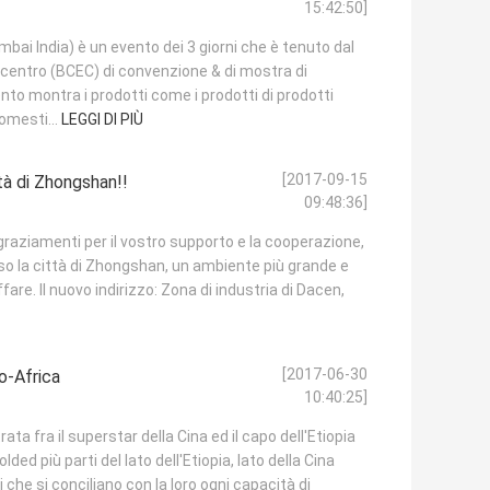
15:42:50]
bai India) è un evento dei 3 giorni che è tenuto dal
centro (BCEC) di convenzione & di mostra di
to montra i prodotti come i prodotti di prodotti
omesti...
LEGGI DI PIÙ
[2017-09-15
tà di Zhongshan!!
09:48:36]
 ringraziamenti per il vostro supporto e la cooperazione,
so la città di Zhongshan, un ambiente più grande e
are. Il nuovo indirizzo: Zona di industria di Dacen,
[2017-06-30
o-Africa
10:40:25]
a fra il superstar della Cina ed il capo dell'Etiopia
lded più parti del lato dell'Etiopia, lato della Cina
che si conciliano con la loro ogni capacità di