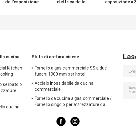
dell'esposizione
elettrica dello
esposizione a 
dello specchio
scaldavivande di
strati Cassett
del nero
850W 220V,
tipo del pane 9
50℃-100℃
armadietto di
Pans del piano
esposizione dello
d'appoggio dell
scaldino della
vetrina di vetr
pizza del
dello
controsoffitto
scaldavivande
Las
lla cucina
Stufa di cottura cinese
ial Kitchen
Fornello a gas commerciale SS a due
Cooking
fuochi 1900 mm per hotel
Acciaio inossidabile da cucina
lo serbatoio
commerciale
rezzature
per
Fornello da cucina a gas commerciale /
Fornello singolo per attrezzature da
lla cucina -
cucina
overno