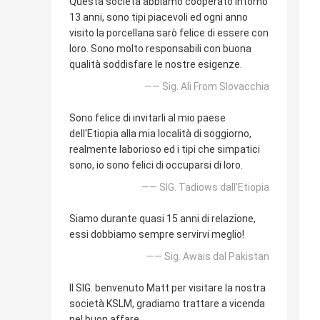
Questa società abbiamo cooperato intorno
13 anni, sono tipi piacevoli ed ogni anno
visito la porcellana sarò felice di essere con
loro. Sono molto responsabili con buona
qualità soddisfare le nostre esigenze.
—— Sig. Ali From Slovacchia
Sono felice di invitarli al mio paese
dell'Etiopia alla mia località di soggiorno,
realmente laborioso ed i tipi che simpatici
sono, io sono felici di occuparsi di loro.
—— SIG. Tadiows dall'Etiopia
Siamo durante quasi 15 anni di relazione,
essi dobbiamo sempre servirvi meglio!
—— Sig. Awais dal Pakistan
Il SIG. benvenuto Matt per visitare la nostra
società KSLM, gradiamo trattare a vicenda
nel buon affare