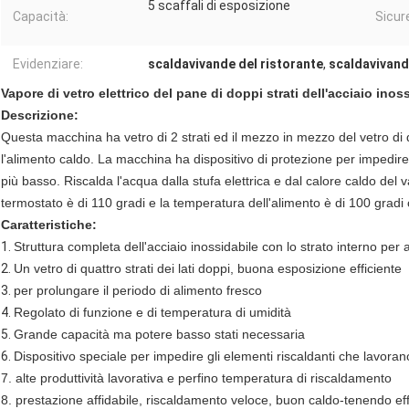
5 scaffali di esposizione
Capacità:
Sicur
Evidenziare:
scaldavivande del ristorante
,
scaldavivand
Vapore di vetro elettrico del pane di doppi strati dell'acciaio ino
Descrizione:
Questa macchina ha vetro di 2 strati ed il mezzo in mezzo del vetro di d
l'alimento caldo. La macchina ha dispositivo di protezione per impedire 
più basso. Riscalda l'acqua dalla stufa elettrica e dal calore caldo del
termostato è di 110 gradi e la temperatura dell'alimento è di 100 gradi 
Caratteristiche:
1.
Struttura completa dell'acciaio inossidabile con lo strato interno per 
2.
Un vetro di quattro strati dei lati doppi, buona esposizione efficiente
3.
per prolungare il periodo di alimento fresco
4.
Regolato di funzione e di temperatura di umidità
5.
Grande capacità ma potere basso stati necessaria
6.
Dispositivo speciale per impedire gli elementi riscaldanti che lavor
7. alte produttività lavorativa e perfino temperatura di riscaldamento
8. prestazione affidabile, riscaldamento veloce, buon caldo-tenendo eff