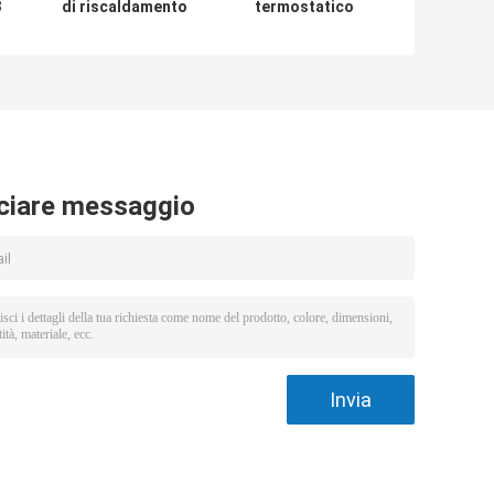
3
di riscaldamento
termostatico
o
elettrico dello
1520x750x840mm
-
scaldavivande
della vetrina dello
dell'armadietto di
scaldavivande
a
esposizione del
380V/4.2KW
o
pane del ripiano
singolo
ciare messaggio