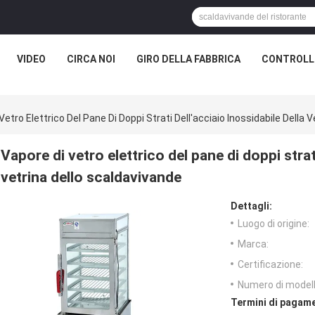
VIDEO
CIRCA NOI
GIRO DELLA FABBRICA
CONTROLLO
Vetro Elettrico Del Pane Di Doppi Strati Dell'acciaio Inossidabile Della 
Vapore di vetro elettrico del pane di doppi strati
vetrina dello scaldavivande
Dettagli:
Luogo di origine:
Marca:
Certificazione:
Numero di modell
Termini di pagame