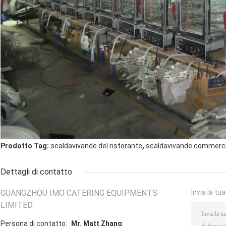
,
Prodotto Tag:
scaldavivande del ristorante
scaldavivande commerci
Dettagli di contatto
GUANGZHOU IMO CATERING EQUIPMENTS
Invia la tu
LIMITED
Persona di contatto:
Mr. Matt Zhang