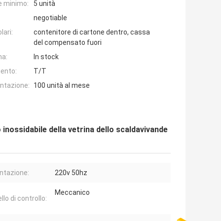
e minimo:
5 unità
negotiable
lari:
contenitore di cartone dentro, cassa
del compensato fuori
na:
In stock
ento:
T/T
entazione:
100 unità al mese
o inossidabile della vetrina dello scaldavivande
ntazione:
220v 50hz
Meccanico
lo di controllo: