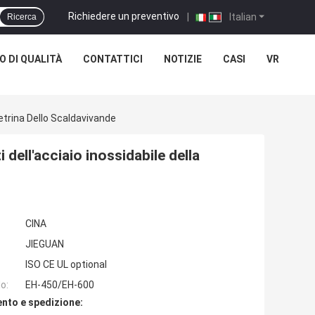
Richiedere un preventivo
|
Italian
Ricerca
 DI QUALITÀ
CONTATTICI
NOTIZIE
CASI
VR
Vetrina Dello Scaldavivande
 dell'acciaio inossidabile della
CINA
JIEGUAN
ISO CE UL optional
o:
EH-450/EH-600
nto e spedizione: