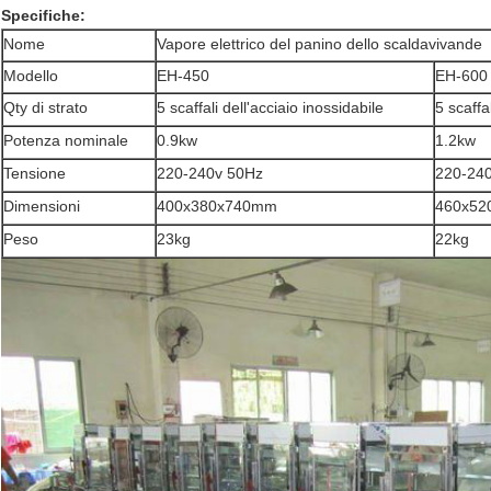
Specifiche:
Nome
Vapore elettrico del panino dello scaldavivande
Modello
EH-450
EH-600
Qty di strato
5 scaffali dell'acciaio inossidabile
5 scaffa
Potenza nominale
0.9kw
1.2kw
Tensione
220-240v 50Hz
220-24
Dimensioni
400x380x740mm
460x52
Peso
23kg
22kg