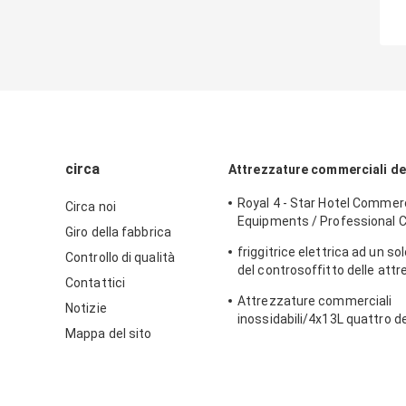
circa
Attrezzature commerciali de
Royal 4 - Star Hotel Commerc
Circa noi
Equipments / Professional 
Giro della fabbrica
Equipment
friggitrice elettrica ad un so
Controllo di qualità
del controsoffitto delle att
Contattici
commerciali della cucina 8L 
Attrezzature commerciali
l'alimento della friggitrice
Notizie
inossidabili/4x13L quattro de
Mappa del sito
friggitrice di Cylider con il G