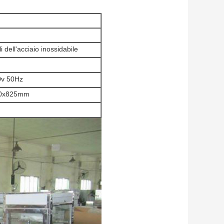
li dell'acciaio inossidabile
0v 50Hz
0x825mm