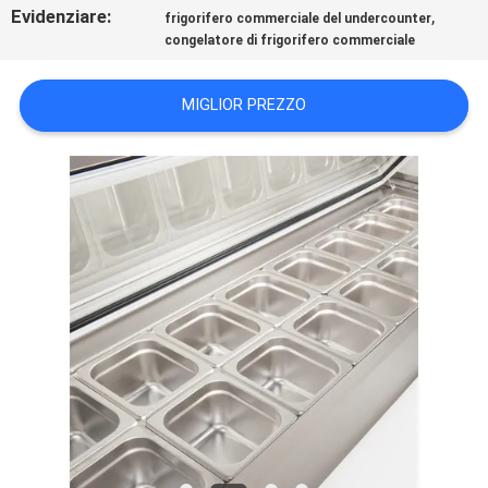
MAPPA
Evidenziare:
,
frigorifero commerciale del undercounter
congelatore di frigorifero commerciale
DEL
SITO
MIGLIOR PREZZO
PRIVACY
POLICY