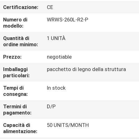
FABBRICA
Certificazione:
CE
Numero di
WRWS-260L-R2-P
CONTROLLO
modello:
DI
Quantità di
1 UNITÀ
QUALITÀ
ordine minimo:
Prezzo:
negotiable
CONTATTICI
Imballaggi
pacchetto di legno della struttura
particolari:
NOTIZIE
Tempi di
In stock
consegna:
CASI
Termini di
D/P
pagamento:
VR
Capacità di
50 UNITS/MONTH
alimentazione: