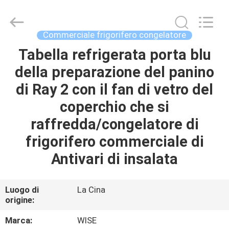
Guangzhou
IMO
Catering
equipments
limited.
Commerciale frigorifero congelatore
All
Rights
Tabella refrigerata porta blu
CASA
Reserved.
della preparazione del panino
PRODOTTI
di Ray 2 con il fan di vetro del
coperchio che si
VIDEO
raffredda/congelatore di
frigorifero commerciale di
CIRCA
Antivari di insalata
NOI
Luogo di
La Cina
GIRO
origine:
DELLA
Marca:
WISE