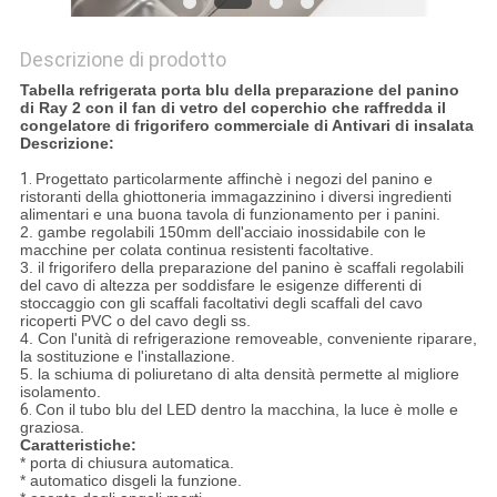
Descrizione di prodotto
Tabella refrigerata porta blu della preparazione del panino
di Ray 2 con il fan di vetro del coperchio che raffredda il
congelatore di frigorifero commerciale di Antivari di insalata
Descrizione:
1.
Progettato particolarmente affinchè i negozi del panino e
ristoranti della ghiottoneria immagazzinino i diversi ingredienti
alimentari e una buona tavola di funzionamento per i panini.
2. gambe regolabili 150mm dell'acciaio inossidabile con le
macchine per colata continua resistenti facoltative.
3. il frigorifero della preparazione del panino è scaffali regolabili
del cavo di altezza per soddisfare le esigenze differenti di
stoccaggio con gli scaffali facoltativi degli scaffali del cavo
ricoperti PVC o del cavo degli ss.
4. Con l'unità di refrigerazione removeable, conveniente riparare,
la sostituzione e l'installazione.
5. la schiuma di poliuretano di alta densità permette al migliore
isolamento.
6.
Con il tubo blu del LED dentro la macchina, la luce è molle e
graziosa.
Caratteristiche:
* porta di chiusura automatica.
* automatico disgeli la funzione.