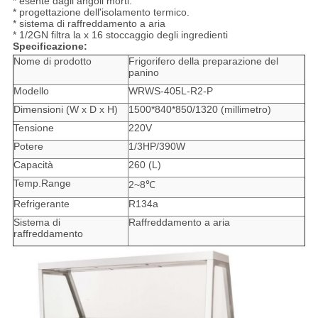
* esente dagli angoli morti.
* progettazione dell'isolamento termico.
* sistema di raffreddamento a aria
* 1/2GN filtra la x 16 stoccaggio degli ingredienti
Specificazione:
Nome di prodotto
Frigorifero della preparazione del
panino
Modello
WRWS-405L-R2-P
Dimensioni (W x D x H)
1500*840*850/1320 (millimetro)
Tensione
220V
Potere
1/3HP/390W
Capacità
260 (L)
Temp.Range
2~8℃
Refrigerante
R134a
Sistema di
Raffreddamento a aria
raffreddamento