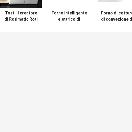
Tosti il creatore
Forno intelligente
Forno di cottur
di Rotimatic Roti
elettrico di
di convezione d
impastano ed
cottura del dolce
Digital di alta
appiattiscono la
del forno e del
umidità
capacità della
vapore di Combi
pasta 12-15PCS
di convezione