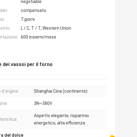
negotiable
lari:
compensato
na:
7 giorni
ento:
L / C, T / T, Western Union
entazione:
600 insiemi/mese
e dei vassoi per il forno
 d'origine:
Shanghai Cina (continente)
one:
3N~380V
Aspetto elegante, risparmio
teristica:
energetico, alta efficienza
ra del dolce