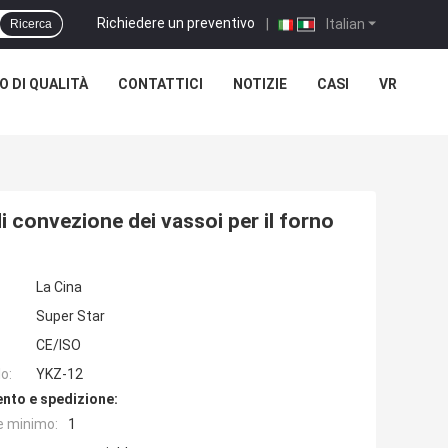
Richiedere un preventivo
|
Italian
Ricerca
 DI QUALITÀ
CONTATTICI
NOTIZIE
CASI
VR
 di convezione dei vassoi per il forno
La Cina
Super Star
CE/ISO
o:
YKZ-12
nto e spedizione:
e minimo:
1