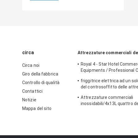
circa
Attrezzature commerciali de
Royal 4 - Star Hotel Commerc
Circa noi
Equipments / Professional 
Giro della fabbrica
Equipment
friggitrice elettrica ad un so
Controllo di qualità
del controsoffitto delle att
Contattici
commerciali della cucina 8L 
Attrezzature commerciali
l'alimento della friggitrice
Notizie
inossidabili/4x13L quattro de
Mappa del sito
friggitrice di Cylider con il G