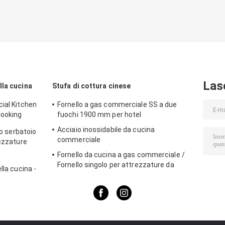
Las
lla cucina
Stufa di cottura cinese
ial Kitchen
Fornello a gas commerciale SS a due
Cooking
fuochi 1900 mm per hotel
Acciaio inossidabile da cucina
lo serbatoio
commerciale
rezzature
per
Fornello da cucina a gas commerciale /
Fornello singolo per attrezzature da
lla cucina -
cucina
overno