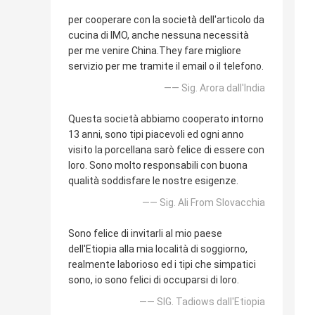
per cooperare con la società dell'articolo da
cucina di IMO, anche nessuna necessità
per me venire China.They fare migliore
servizio per me tramite il email o il telefono.
—— Sig. Arora dall'India
Questa società abbiamo cooperato intorno
13 anni, sono tipi piacevoli ed ogni anno
visito la porcellana sarò felice di essere con
loro. Sono molto responsabili con buona
qualità soddisfare le nostre esigenze.
—— Sig. Ali From Slovacchia
Sono felice di invitarli al mio paese
dell'Etiopia alla mia località di soggiorno,
realmente laborioso ed i tipi che simpatici
sono, io sono felici di occuparsi di loro.
—— SIG. Tadiows dall'Etiopia