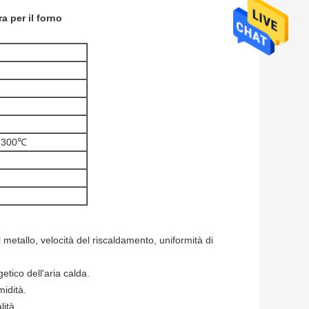
a per il forno
a 300℃
l metallo, velocità del riscaldamento, uniformità di
etico dell'aria calda.
midità.
lità.