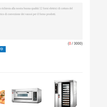
(
0
/ 3000)