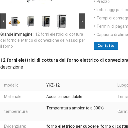
Prezzo:
Imballaggi partico
Tempi di conseg
Termini di pagam
Grande immagine :
12 forni elettrici di cottura
Capacità di alim
del forno elettrico di convezione dei vassoi per
Contatto
il forno
12 forni elettrici di cottura del forno elettrico di convezion
descrizione
modello:
YKZ-12
Luogo
Materiale:
Acciaio inossidabile
Tensi
Temperatura ambiente a 300℃
temperatura:
Carat
Evidenziare:
forno elettrico per cuocere
,
forno di cottu