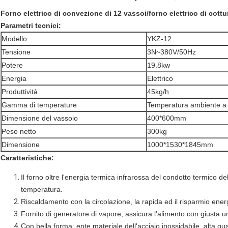
Forno elettrico di convezione di 12 vassoi/forno elettrico di cottur
Parametri tecnici:
Modello
YKZ-12
Tensione
3N~380V/50Hz
Potere
19.8kw
Energia
Elettrico
Produttività
45kg/h
Gamma di temperature
Temperatura ambiente 
Dimensione del vassoio
400*600mm
Peso netto
300kg
Dimensione
1000*1530*1845mm
Caratteristiche:
Il forno oltre l'energia termica infrarossa del condotto termico de
temperatura.
Riscaldamento con la circolazione, la rapida ed il risparmio energ
Fornito di generatore di vapore, assicura l'alimento con giusta u
Con bella forma, ente materiale dell'acciaio inossidabile, alta qua