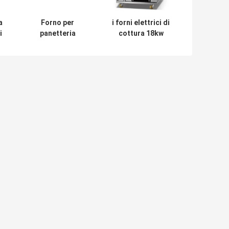
a
Forno per
i forni elettrici di
i
panetteria
cottura 18kw
commerciale
raddoppiano i
della pizza, forno
sistemi di
di gas industriale
controllo/il forno
del pane di 10
convezione
piattaforme per
dell'aria calda
cuocere