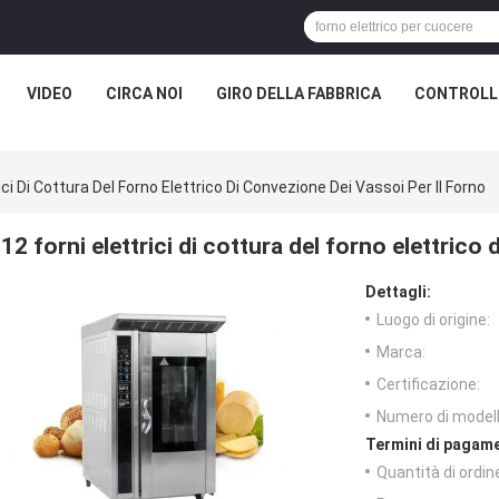
VIDEO
CIRCA NOI
GIRO DELLA FABBRICA
CONTROLLO
ici Di Cottura Del Forno Elettrico Di Convezione Dei Vassoi Per Il Forno
12 forni elettrici di cottura del forno elettrico
Dettagli:
Luogo di origine:
Marca:
Certificazione:
Numero di modell
Termini di pagame
Quantità di ordin